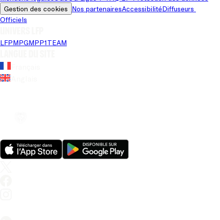
Gestion des cookies
Nos partenaires
Accessibilité
Diffuseurs 
Officiels
Univers LFP
LFP
MPG
MPP
1TEAM
Langue du site
Français
Anglais