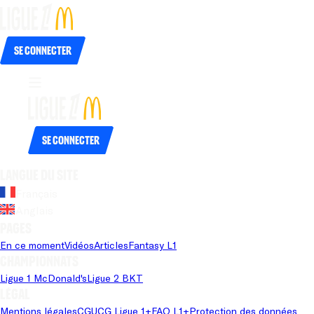
Se connecter
Se connecter
Langue du site
Français
Anglais
Pages
En ce moment
Vidéos
Articles
Fantasy L1
Championnats
Ligue 1 McDonald's
Ligue 2 BKT
Légal
Mentions légales
CGU
CG Ligue 1+
FAQ L1+
Protection des données