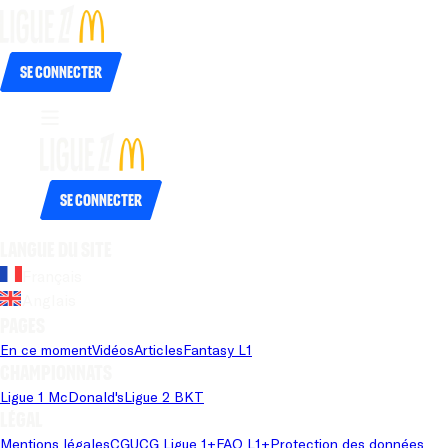
Se connecter
Se connecter
Langue du site
Français
Anglais
Pages
En ce moment
Vidéos
Articles
Fantasy L1
Championnats
Ligue 1 McDonald's
Ligue 2 BKT
Légal
Mentions légales
CGU
CG Ligue 1+
FAQ L1+
Protection des données