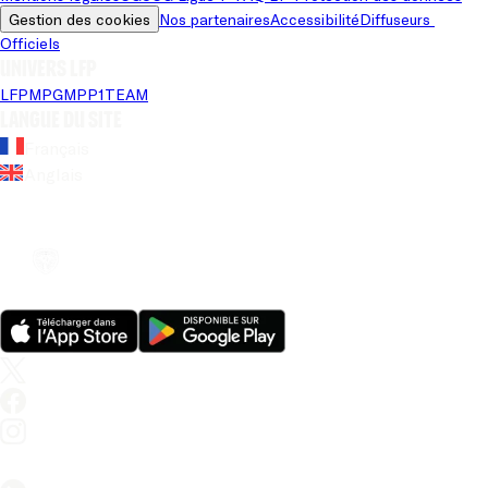
Gestion des cookies
Nos partenaires
Accessibilité
Diffuseurs 
Officiels
Univers LFP
LFP
MPG
MPP
1TEAM
Langue du site
Français
Anglais