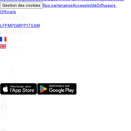
Gestion des cookies
Nos partenaires
Accessibilité
Diffuseurs 
Officiels
Univers LFP
LFP
MPG
MPP
1TEAM
Langue du site
Français
Anglais