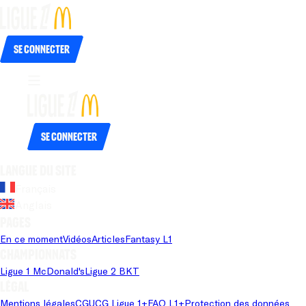
Se connecter
Se connecter
Langue du site
Français
Anglais
Pages
En ce moment
Vidéos
Articles
Fantasy L1
Championnats
Ligue 1 McDonald's
Ligue 2 BKT
Légal
Mentions légales
CGU
CG Ligue 1+
FAQ L1+
Protection des données