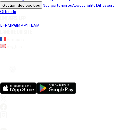
Gestion des cookies
Nos partenaires
Accessibilité
Diffuseurs 
Officiels
Univers LFP
LFP
MPG
MPP
1TEAM
Langue du site
Français
Anglais