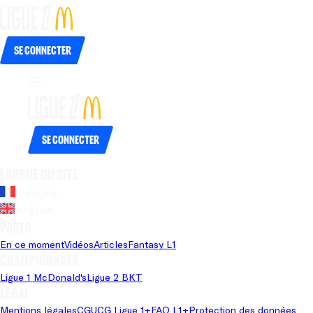
Se connecter
Se connecter
Langue du site
Français
Anglais
Pages
En ce moment
Vidéos
Articles
Fantasy L1
Championnats
Ligue 1 McDonald's
Ligue 2 BKT
Légal
Mentions légales
CGU
CG Ligue 1+
FAQ L1+
Protection des données