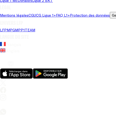
Ligue 1 McDonald's
Ligue 2 BKT
Légal
Mentions légales
CGU
CG Ligue 1+
FAQ L1+
Protection des données
Ge
Univers LFP
LFP
MPG
MPP
1TEAM
Langue du site
Français
Anglais