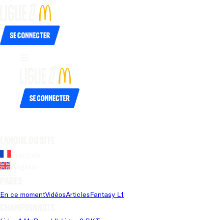
Se connecter
Se connecter
Langue du site
Français
Anglais
Pages
En ce moment
Vidéos
Articles
Fantasy L1
Championnats