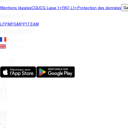
Mentions légales
CGU
CG Ligue 1+
FAQ L1+
Protection des données
Ge
Univers LFP
LFP
MPG
MPP
1TEAM
Langue du site
Français
Anglais