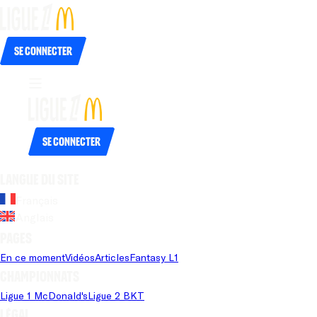
Se connecter
Se connecter
Langue du site
Français
Anglais
Pages
En ce moment
Vidéos
Articles
Fantasy L1
Championnats
Ligue 1 McDonald's
Ligue 2 BKT
Légal