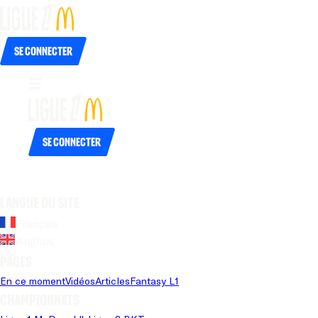
Se connecter
Se connecter
Langue du site
Français
Anglais
Pages
En ce moment
Vidéos
Articles
Fantasy L1
Championnats