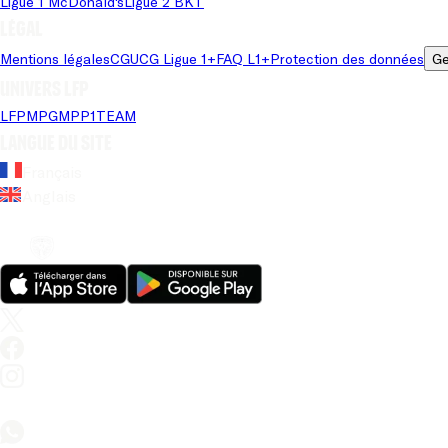
Ligue 1 McDonald's
Ligue 2 BKT
Légal
Mentions légales
CGU
CG Ligue 1+
FAQ L1+
Protection des données
Ge
Univers LFP
LFP
MPG
MPP
1TEAM
Langue du site
Français
Anglais