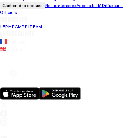
Gestion des cookies
Nos partenaires
Accessibilité
Diffuseurs 
Officiels
Univers LFP
LFP
MPG
MPP
1TEAM
Langue du site
Français
Anglais