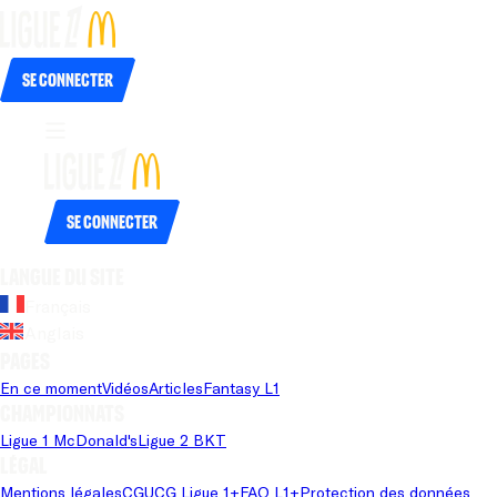
Se connecter
Se connecter
Langue du site
Français
Anglais
Pages
En ce moment
Vidéos
Articles
Fantasy L1
Championnats
Ligue 1 McDonald's
Ligue 2 BKT
Légal
Mentions légales
CGU
CG Ligue 1+
FAQ L1+
Protection des données