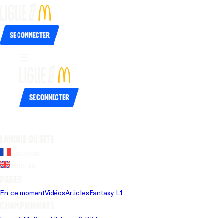
Se connecter
Se connecter
Langue du site
Français
Anglais
Pages
En ce moment
Vidéos
Articles
Fantasy L1
Championnats