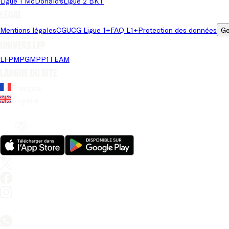
Ligue 1 McDonald's
Ligue 2 BKT
Légal
Mentions légales
CGU
CG Ligue 1+
FAQ L1+
Protection des données
Ge
Univers LFP
LFP
MPG
MPP
1TEAM
Langue du site
Français
Anglais