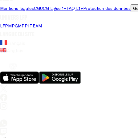
Mentions légales
CGU
CG Ligue 1+
FAQ L1+
Protection des données
Ge
Univers LFP
LFP
MPG
MPP
1TEAM
Langue du site
Français
Anglais