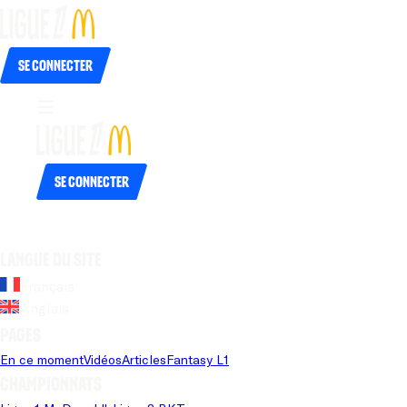
Se connecter
Se connecter
Langue du site
Français
Anglais
Pages
En ce moment
Vidéos
Articles
Fantasy L1
Championnats