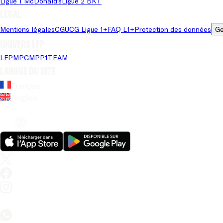
Ligue 1 McDonald's
Ligue 2 BKT
Légal
Mentions légales
CGU
CG Ligue 1+
FAQ L1+
Protection des données
Ge
Univers LFP
LFP
MPG
MPP
1TEAM
Langue du site
Français
Anglais