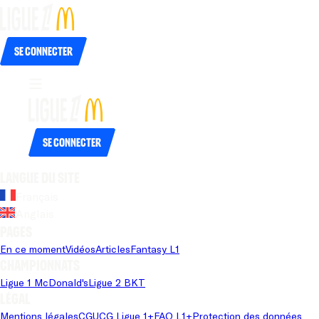
Se connecter
Se connecter
Langue du site
Français
Anglais
Pages
En ce moment
Vidéos
Articles
Fantasy L1
Championnats
Ligue 1 McDonald's
Ligue 2 BKT
Légal
Mentions légales
CGU
CG Ligue 1+
FAQ L1+
Protection des données