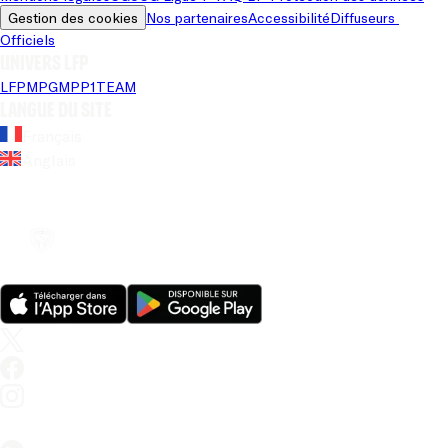
Gestion des cookies
Nos partenaires
Accessibilité
Diffuseurs 
Officiels
Univers LFP
LFP
MPG
MPP
1TEAM
Langue du site
Français
Anglais