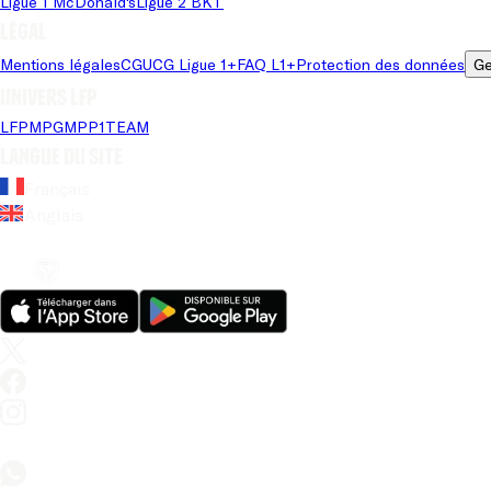
Ligue 1 McDonald's
Ligue 2 BKT
Légal
Mentions légales
CGU
CG Ligue 1+
FAQ L1+
Protection des données
Ge
Univers LFP
LFP
MPG
MPP
1TEAM
Langue du site
Français
Anglais