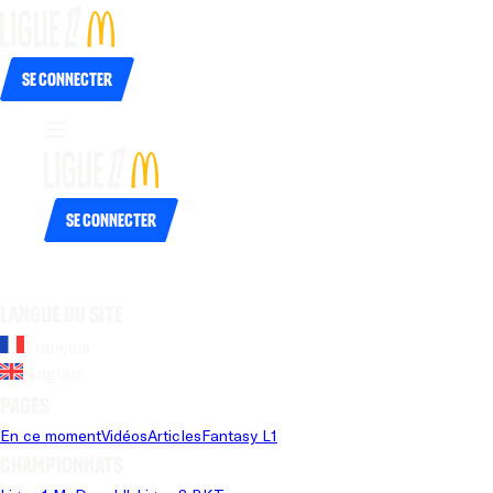
Se connecter
Se connecter
Langue du site
Français
Anglais
Pages
En ce moment
Vidéos
Articles
Fantasy L1
Championnats