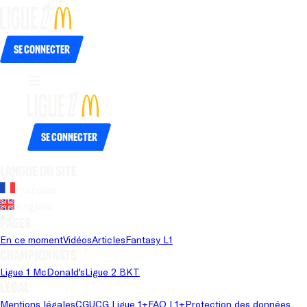
Se connecter
Se connecter
Langue du site
Français
Anglais
Pages
En ce moment
Vidéos
Articles
Fantasy L1
Championnats
Ligue 1 McDonald's
Ligue 2 BKT
Légal
Mentions légales
CGU
CG Ligue 1+
FAQ L1+
Protection des données