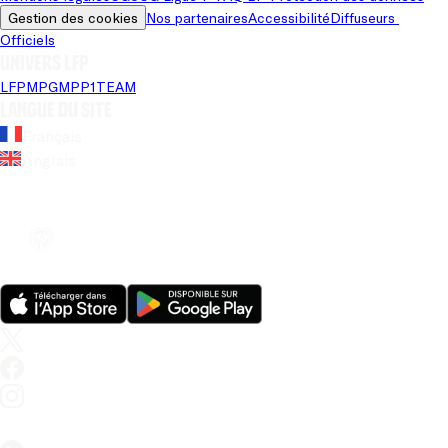
Gestion des cookies
Nos partenaires
Accessibilité
Diffuseurs 
Officiels
Univers LFP
LFP
MPG
MPP
1TEAM
Langue du site
Français
Anglais