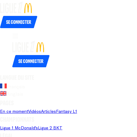
Se connecter
Se connecter
Langue du site
Français
Anglais
Pages
En ce moment
Vidéos
Articles
Fantasy L1
Championnats
Ligue 1 McDonald's
Ligue 2 BKT
Légal