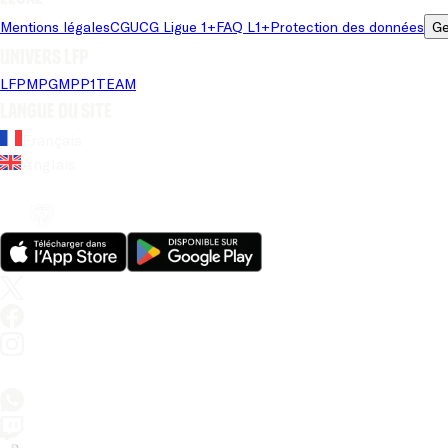
Mentions légales
CGU
CG Ligue 1+
FAQ L1+
Protection des données
Ge
Univers LFP
LFP
MPG
MPP
1TEAM
Langue du site
Français
Anglais