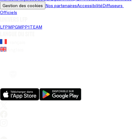
Gestion des cookies
Nos partenaires
Accessibilité
Diffuseurs 
Officiels
Univers LFP
LFP
MPG
MPP
1TEAM
Langue du site
Français
Anglais