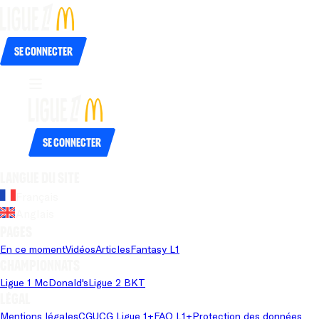
Se connecter
Se connecter
Langue du site
Français
Anglais
Pages
En ce moment
Vidéos
Articles
Fantasy L1
Championnats
Ligue 1 McDonald's
Ligue 2 BKT
Légal
Mentions légales
CGU
CG Ligue 1+
FAQ L1+
Protection des données