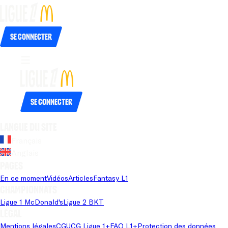
Se connecter
Se connecter
Langue du site
Français
Anglais
Pages
En ce moment
Vidéos
Articles
Fantasy L1
Championnats
Ligue 1 McDonald's
Ligue 2 BKT
Légal
Mentions légales
CGU
CG Ligue 1+
FAQ L1+
Protection des données