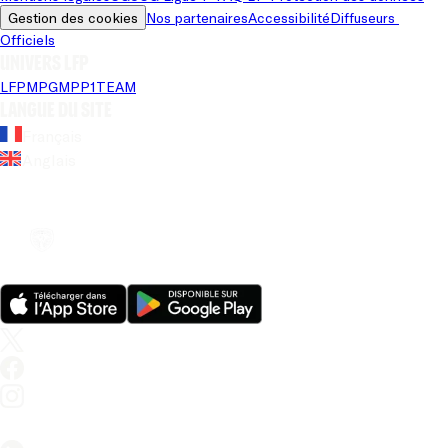
Gestion des cookies
Nos partenaires
Accessibilité
Diffuseurs 
Officiels
Univers LFP
LFP
MPG
MPP
1TEAM
Langue du site
Français
Anglais