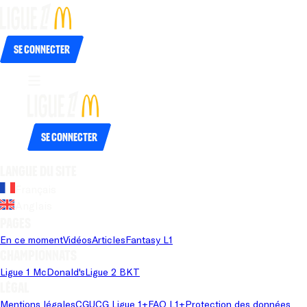
Se connecter
Se connecter
Langue du site
Français
Anglais
Pages
En ce moment
Vidéos
Articles
Fantasy L1
Championnats
Ligue 1 McDonald's
Ligue 2 BKT
Légal
Mentions légales
CGU
CG Ligue 1+
FAQ L1+
Protection des données