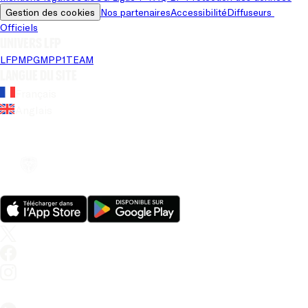
Gestion des cookies
Nos partenaires
Accessibilité
Diffuseurs 
Officiels
Univers LFP
LFP
MPG
MPP
1TEAM
Langue du site
Français
Anglais