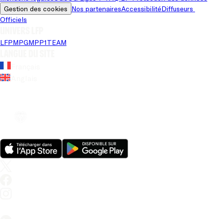
Gestion des cookies
Nos partenaires
Accessibilité
Diffuseurs 
Officiels
Univers LFP
LFP
MPG
MPP
1TEAM
Langue du site
Français
Anglais