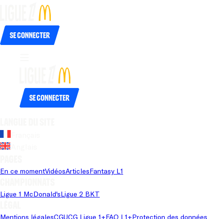
Se connecter
Se connecter
Langue du site
Français
Anglais
Pages
En ce moment
Vidéos
Articles
Fantasy L1
Championnats
Ligue 1 McDonald's
Ligue 2 BKT
Légal
Mentions légales
CGU
CG Ligue 1+
FAQ L1+
Protection des données