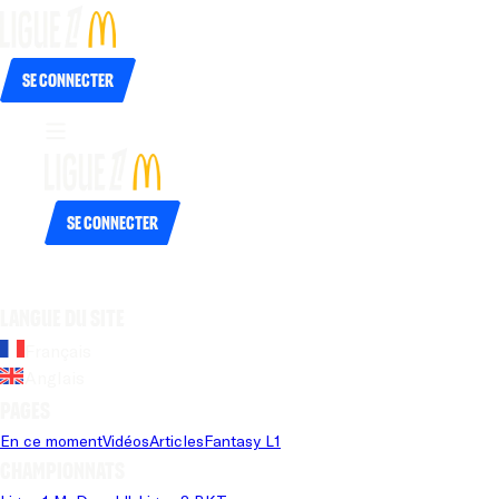
Se connecter
Se connecter
Langue du site
Français
Anglais
Pages
En ce moment
Vidéos
Articles
Fantasy L1
Championnats