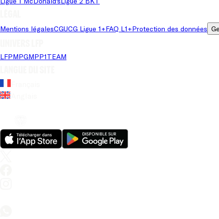
Ligue 1 McDonald's
Ligue 2 BKT
Légal
Mentions légales
CGU
CG Ligue 1+
FAQ L1+
Protection des données
Ge
Univers LFP
LFP
MPG
MPP
1TEAM
Langue du site
Français
Anglais