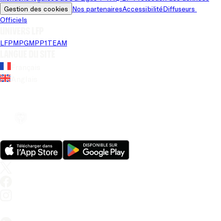
Gestion des cookies
Nos partenaires
Accessibilité
Diffuseurs 
Officiels
Univers LFP
LFP
MPG
MPP
1TEAM
Langue du site
Français
Anglais