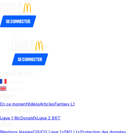
Se connecter
Se connecter
Langue du site
Français
Anglais
Pages
En ce moment
Vidéos
Articles
Fantasy L1
Championnats
Ligue 1 McDonald's
Ligue 2 BKT
Légal
Mentions légales
CGU
CG Ligue 1+
FAQ L1+
Protection des données