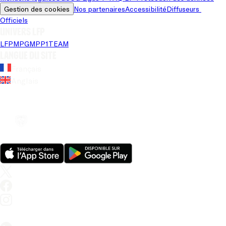
Gestion des cookies
Nos partenaires
Accessibilité
Diffuseurs 
Officiels
Univers LFP
LFP
MPG
MPP
1TEAM
Langue du site
Français
Anglais