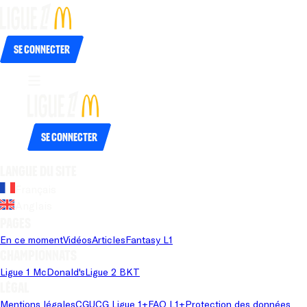
Se connecter
Se connecter
Langue du site
Français
Anglais
Pages
En ce moment
Vidéos
Articles
Fantasy L1
Championnats
Ligue 1 McDonald's
Ligue 2 BKT
Légal
Mentions légales
CGU
CG Ligue 1+
FAQ L1+
Protection des données