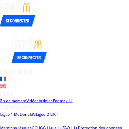
Se connecter
Se connecter
Langue du site
Français
Anglais
Pages
En ce moment
Vidéos
Articles
Fantasy L1
Championnats
Ligue 1 McDonald's
Ligue 2 BKT
Légal
Mentions légales
CGU
CG Ligue 1+
FAQ L1+
Protection des données