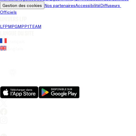
Gestion des cookies
Nos partenaires
Accessibilité
Diffuseurs 
Officiels
Univers LFP
LFP
MPG
MPP
1TEAM
Langue du site
Français
Anglais