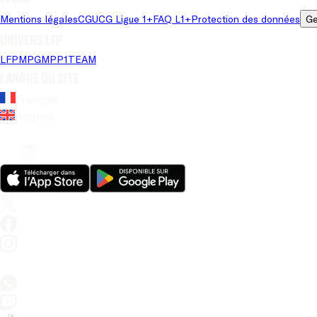
Mentions légales
CGU
CG Ligue 1+
FAQ L1+
Protection des données
Ge
Univers LFP
LFP
MPG
MPP
1TEAM
Langue du site
Français
Anglais