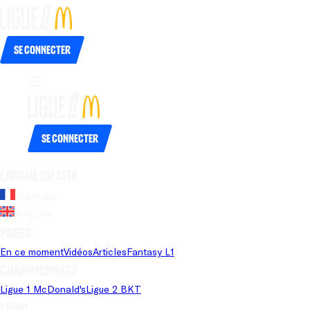
Se connecter
Se connecter
Langue du site
Français
Anglais
Pages
En ce moment
Vidéos
Articles
Fantasy L1
Championnats
Ligue 1 McDonald's
Ligue 2 BKT
Légal