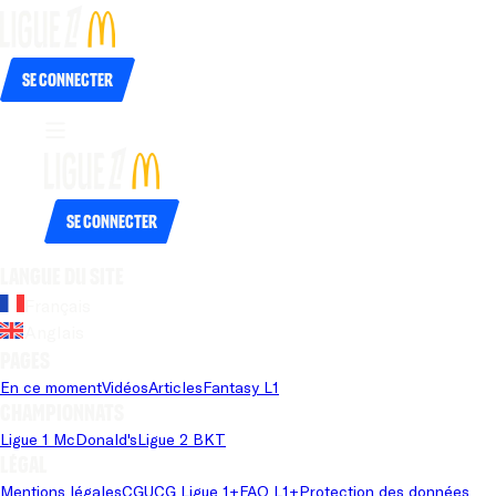
Se connecter
Se connecter
Langue du site
Français
Anglais
Pages
En ce moment
Vidéos
Articles
Fantasy L1
Championnats
Ligue 1 McDonald's
Ligue 2 BKT
Légal
Mentions légales
CGU
CG Ligue 1+
FAQ L1+
Protection des données