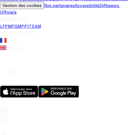
Gestion des cookies
Nos partenaires
Accessibilité
Diffuseurs 
Officiels
Univers LFP
LFP
MPG
MPP
1TEAM
Langue du site
Français
Anglais