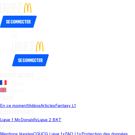
Se connecter
Se connecter
Langue du site
Français
Anglais
Pages
En ce moment
Vidéos
Articles
Fantasy L1
Championnats
Ligue 1 McDonald's
Ligue 2 BKT
Légal
Mentions légales
CGU
CG Ligue 1+
FAQ L1+
Protection des données