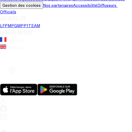
Gestion des cookies
Nos partenaires
Accessibilité
Diffuseurs 
Officiels
Univers LFP
LFP
MPG
MPP
1TEAM
Langue du site
Français
Anglais