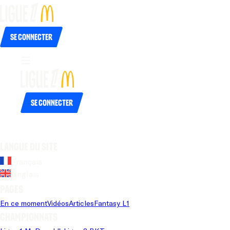
Se connecter
Se connecter
Langue du site
Français
Anglais
Pages
En ce moment
Vidéos
Articles
Fantasy L1
Championnats