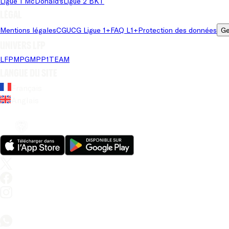
Ligue 1 McDonald's
Ligue 2 BKT
Légal
Mentions légales
CGU
CG Ligue 1+
FAQ L1+
Protection des données
Ge
Univers LFP
LFP
MPG
MPP
1TEAM
Langue du site
Français
Anglais