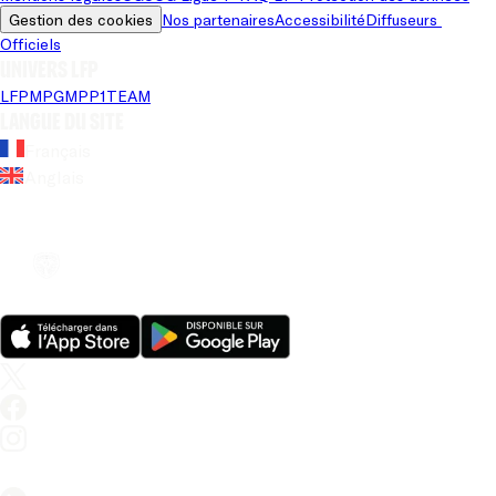
Gestion des cookies
Nos partenaires
Accessibilité
Diffuseurs 
Officiels
Univers LFP
LFP
MPG
MPP
1TEAM
Langue du site
Français
Anglais