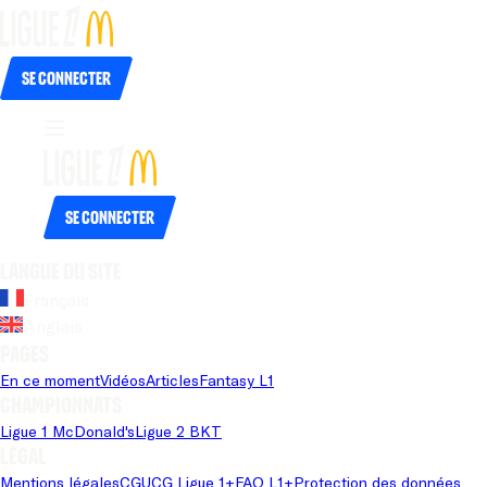
Se connecter
Se connecter
Langue du site
Français
Anglais
Pages
En ce moment
Vidéos
Articles
Fantasy L1
Championnats
Ligue 1 McDonald's
Ligue 2 BKT
Légal
Mentions légales
CGU
CG Ligue 1+
FAQ L1+
Protection des données