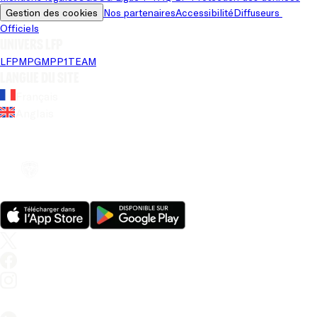
Gestion des cookies
Nos partenaires
Accessibilité
Diffuseurs 
Officiels
Univers LFP
LFP
MPG
MPP
1TEAM
Langue du site
Français
Anglais