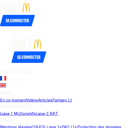
Se connecter
Se connecter
Langue du site
Français
Anglais
Pages
En ce moment
Vidéos
Articles
Fantasy L1
Championnats
Ligue 1 McDonald's
Ligue 2 BKT
Légal
Mentions légales
CGU
CG Ligue 1+
FAQ L1+
Protection des données