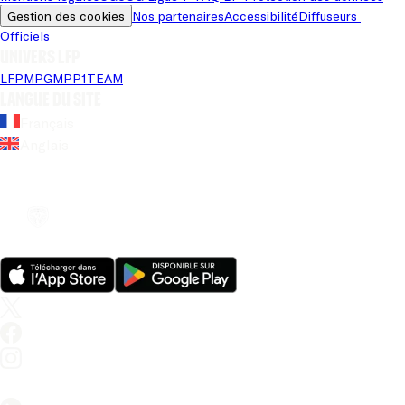
Gestion des cookies
Nos partenaires
Accessibilité
Diffuseurs 
Officiels
Univers LFP
LFP
MPG
MPP
1TEAM
Langue du site
Français
Anglais