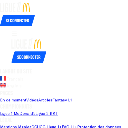
Se connecter
Se connecter
Langue du site
Français
Anglais
Pages
En ce moment
Vidéos
Articles
Fantasy L1
Championnats
Ligue 1 McDonald's
Ligue 2 BKT
Légal
Mentions légales
CGU
CG Ligue 1+
FAQ L1+
Protection des données