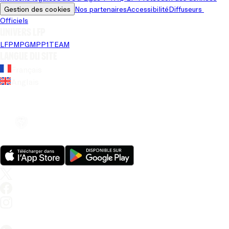
Gestion des cookies
Nos partenaires
Accessibilité
Diffuseurs 
Officiels
Univers LFP
LFP
MPG
MPP
1TEAM
Langue du site
Français
Anglais