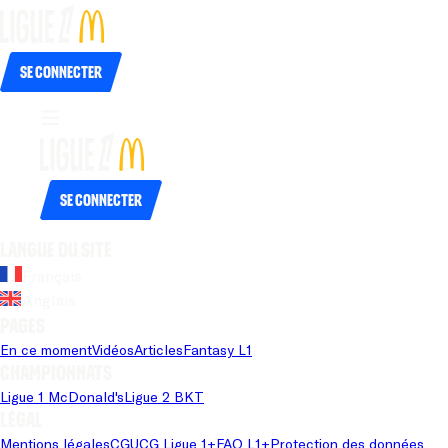
Se connecter
Se connecter
Langue du site
Français
Anglais
Pages
En ce moment
Vidéos
Articles
Fantasy L1
Championnats
Ligue 1 McDonald's
Ligue 2 BKT
Légal
Mentions légales
CGU
CG Ligue 1+
FAQ L1+
Protection des données