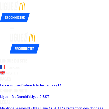
Se connecter
Se connecter
Langue du site
Français
Anglais
Pages
En ce moment
Vidéos
Articles
Fantasy L1
Championnats
Ligue 1 McDonald's
Ligue 2 BKT
Légal
Mentions légales
CGU
CG Ligue 1+
FAQ L1+
Protection des données