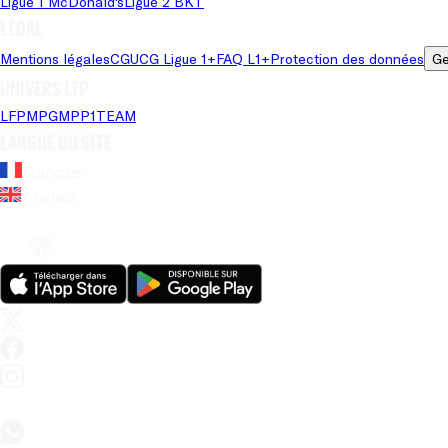
Ligue 1 McDonald's
Ligue 2 BKT
Légal
Mentions légales
CGU
CG Ligue 1+
FAQ L1+
Protection des données
Ge
Univers LFP
LFP
MPG
MPP
1TEAM
Langue du site
Français
Anglais