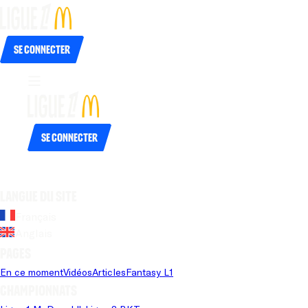
Se connecter
Se connecter
Langue du site
Français
Anglais
Pages
En ce moment
Vidéos
Articles
Fantasy L1
Championnats