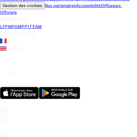
Gestion des cookies
Nos partenaires
Accessibilité
Diffuseurs 
Officiels
Univers LFP
LFP
MPG
MPP
1TEAM
Langue du site
Français
Anglais