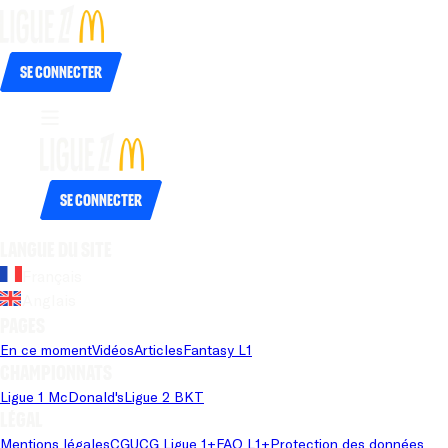
Se connecter
Se connecter
Langue du site
Français
Anglais
Pages
En ce moment
Vidéos
Articles
Fantasy L1
Championnats
Ligue 1 McDonald's
Ligue 2 BKT
Légal
Mentions légales
CGU
CG Ligue 1+
FAQ L1+
Protection des données