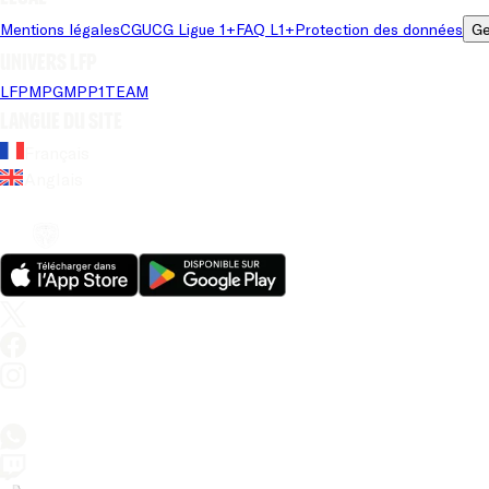
Mentions légales
CGU
CG Ligue 1+
FAQ L1+
Protection des données
Ge
Univers LFP
LFP
MPG
MPP
1TEAM
Langue du site
Français
Anglais