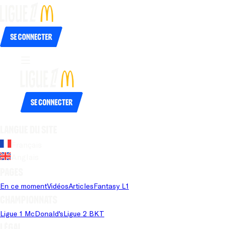
Se connecter
Se connecter
Langue du site
Français
Anglais
Pages
En ce moment
Vidéos
Articles
Fantasy L1
Championnats
Ligue 1 McDonald's
Ligue 2 BKT
Légal