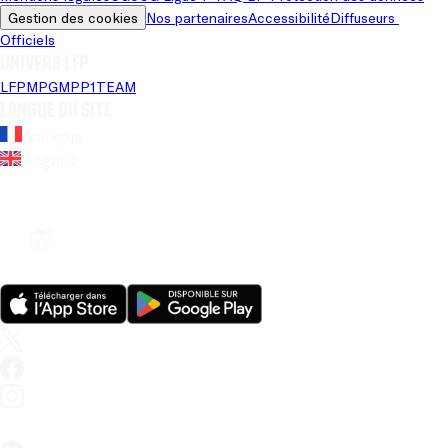
Gestion des cookies
Nos partenaires
Accessibilité
Diffuseurs 
Officiels
Univers LFP
LFP
MPG
MPP
1TEAM
Langue du site
Français
Anglais