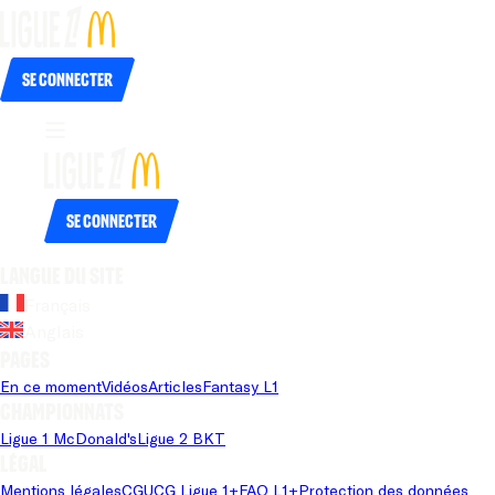
Se connecter
Se connecter
Langue du site
Français
Anglais
Pages
En ce moment
Vidéos
Articles
Fantasy L1
Championnats
Ligue 1 McDonald's
Ligue 2 BKT
Légal
Mentions légales
CGU
CG Ligue 1+
FAQ L1+
Protection des données