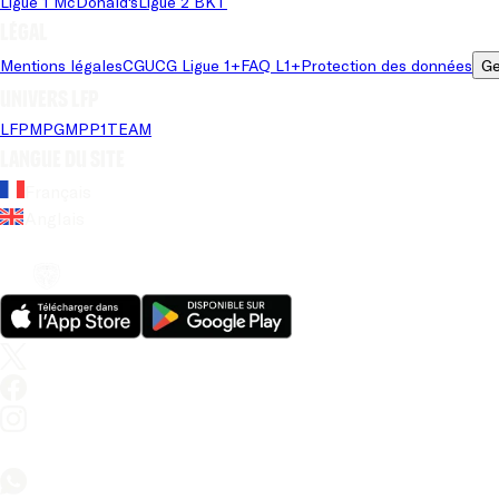
Ligue 1 McDonald's
Ligue 2 BKT
Légal
Mentions légales
CGU
CG Ligue 1+
FAQ L1+
Protection des données
Ge
Univers LFP
LFP
MPG
MPP
1TEAM
Langue du site
Français
Anglais