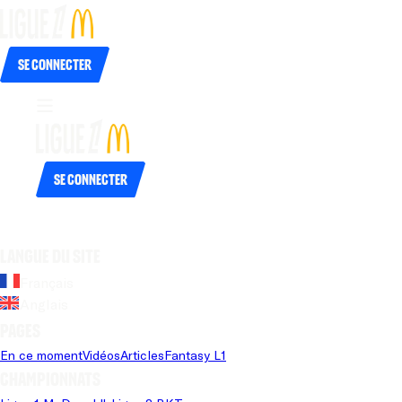
Se connecter
Se connecter
Langue du site
Français
Anglais
Pages
En ce moment
Vidéos
Articles
Fantasy L1
Championnats