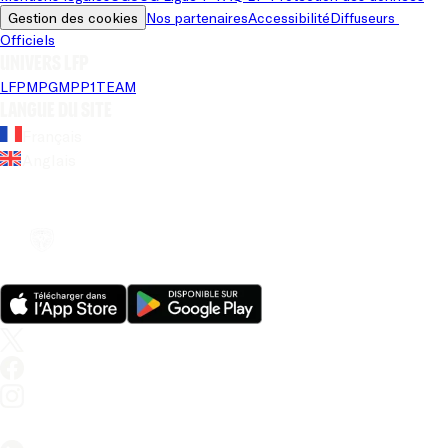
Gestion des cookies
Nos partenaires
Accessibilité
Diffuseurs 
Officiels
Univers LFP
LFP
MPG
MPP
1TEAM
Langue du site
Français
Anglais