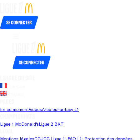
Se connecter
Se connecter
Langue du site
Français
Anglais
Pages
En ce moment
Vidéos
Articles
Fantasy L1
Championnats
Ligue 1 McDonald's
Ligue 2 BKT
Légal
Mentions légales
CGU
CG Ligue 1+
FAQ L1+
Protection des données