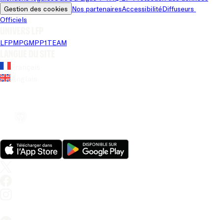
Gestion des cookies
Nos partenaires
Accessibilité
Diffuseurs 
Officiels
Univers LFP
LFP
MPG
MPP
1TEAM
Langue du site
Français
Anglais