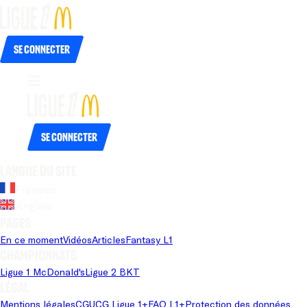
Se connecter
Se connecter
Langue du site
Français
Anglais
Pages
En ce moment
Vidéos
Articles
Fantasy L1
Championnats
Ligue 1 McDonald's
Ligue 2 BKT
Légal
Mentions légales
CGU
CG Ligue 1+
FAQ L1+
Protection des données