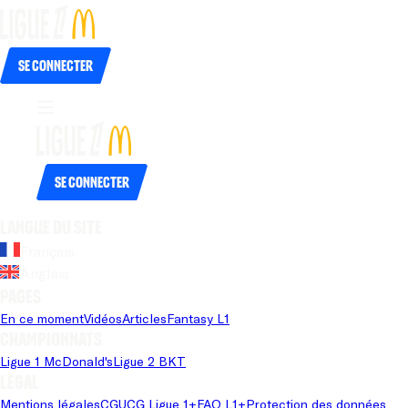
Se connecter
Se connecter
Langue du site
Français
Anglais
Pages
En ce moment
Vidéos
Articles
Fantasy L1
Championnats
Ligue 1 McDonald's
Ligue 2 BKT
Légal
Mentions légales
CGU
CG Ligue 1+
FAQ L1+
Protection des données