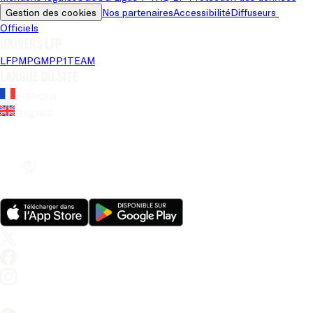
Gestion des cookies
Nos partenaires
Accessibilité
Diffuseurs 
Officiels
Univers LFP
LFP
MPG
MPP
1TEAM
Langue du site
Français
Anglais