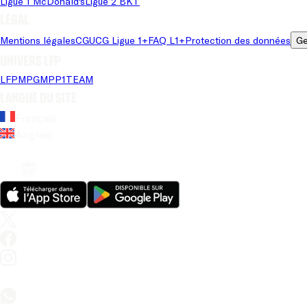
Ligue 1 McDonald's
Ligue 2 BKT
Légal
Mentions légales
CGU
CG Ligue 1+
FAQ L1+
Protection des données
Ge
Univers LFP
LFP
MPG
MPP
1TEAM
Langue du site
Français
Anglais