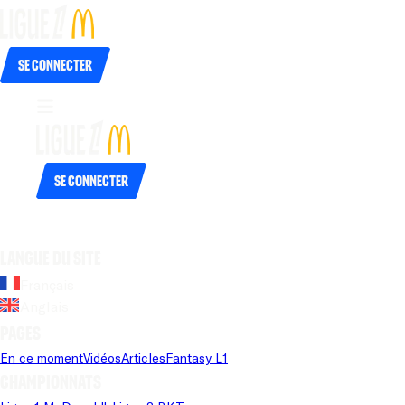
Se connecter
Se connecter
Langue du site
Français
Anglais
Pages
En ce moment
Vidéos
Articles
Fantasy L1
Championnats