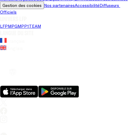
Gestion des cookies
Nos partenaires
Accessibilité
Diffuseurs 
Officiels
Univers LFP
LFP
MPG
MPP
1TEAM
Langue du site
Français
Anglais