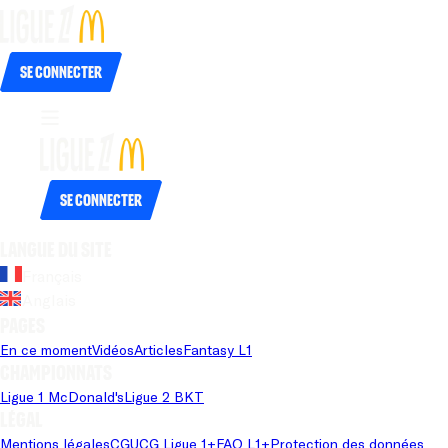
Se connecter
Se connecter
Langue du site
Français
Anglais
Pages
En ce moment
Vidéos
Articles
Fantasy L1
Championnats
Ligue 1 McDonald's
Ligue 2 BKT
Légal
Mentions légales
CGU
CG Ligue 1+
FAQ L1+
Protection des données