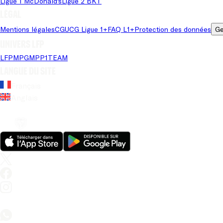
Ligue 1 McDonald's
Ligue 2 BKT
Légal
Mentions légales
CGU
CG Ligue 1+
FAQ L1+
Protection des données
Ge
Univers LFP
LFP
MPG
MPP
1TEAM
Langue du site
Français
Anglais