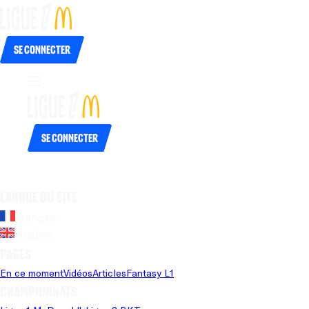
Se connecter
Se connecter
Langue du site
Français
Anglais
Pages
En ce moment
Vidéos
Articles
Fantasy L1
Championnats