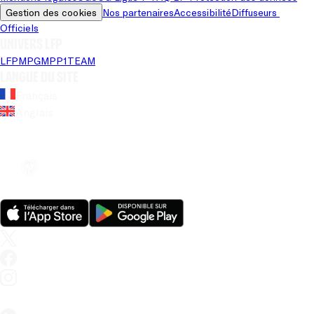
Gestion des cookies
Nos partenaires
Accessibilité
Diffuseurs 
Officiels
Univers LFP
LFP
MPG
MPP
1TEAM
Langue du site
Français
Anglais