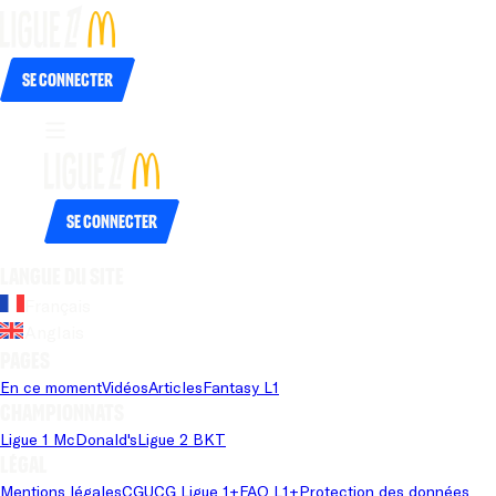
Se connecter
Se connecter
Langue du site
Français
Anglais
Pages
En ce moment
Vidéos
Articles
Fantasy L1
Championnats
Ligue 1 McDonald's
Ligue 2 BKT
Légal
Mentions légales
CGU
CG Ligue 1+
FAQ L1+
Protection des données