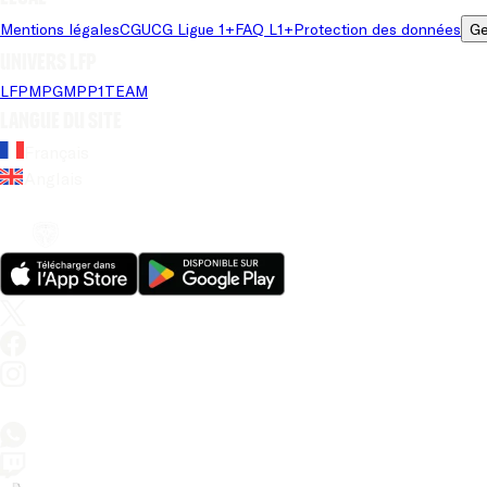
Mentions légales
CGU
CG Ligue 1+
FAQ L1+
Protection des données
Ge
Univers LFP
LFP
MPG
MPP
1TEAM
Langue du site
Français
Anglais