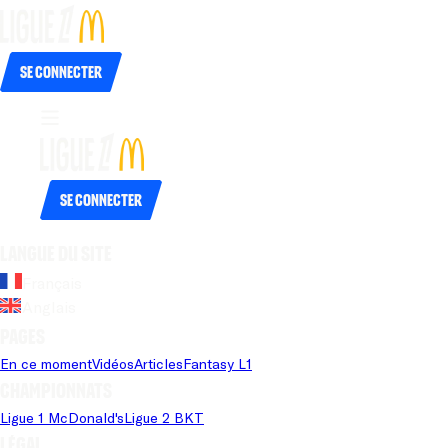
Se connecter
Se connecter
Langue du site
Français
Anglais
Pages
En ce moment
Vidéos
Articles
Fantasy L1
Championnats
Ligue 1 McDonald's
Ligue 2 BKT
Légal