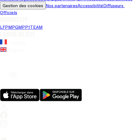
Gestion des cookies
Nos partenaires
Accessibilité
Diffuseurs 
Officiels
Univers LFP
LFP
MPG
MPP
1TEAM
Langue du site
Français
Anglais