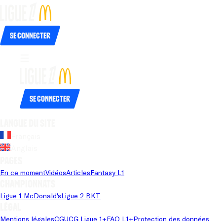
Se connecter
Se connecter
Langue du site
Français
Anglais
Pages
En ce moment
Vidéos
Articles
Fantasy L1
Championnats
Ligue 1 McDonald's
Ligue 2 BKT
Légal
Mentions légales
CGU
CG Ligue 1+
FAQ L1+
Protection des données