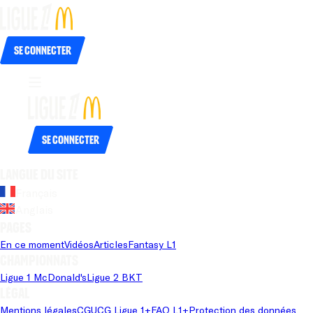
Se connecter
Se connecter
Langue du site
Français
Anglais
Pages
En ce moment
Vidéos
Articles
Fantasy L1
Championnats
Ligue 1 McDonald's
Ligue 2 BKT
Légal
Mentions légales
CGU
CG Ligue 1+
FAQ L1+
Protection des données