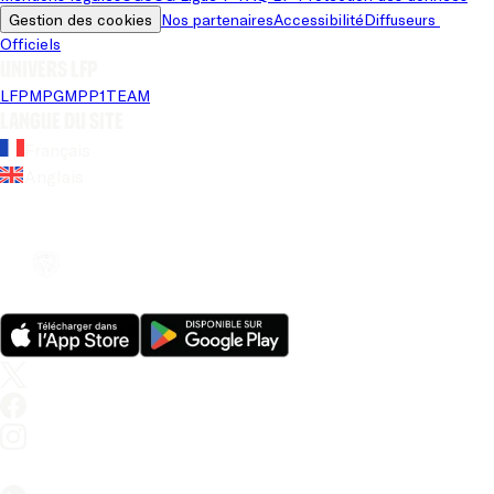
Gestion des cookies
Nos partenaires
Accessibilité
Diffuseurs 
Officiels
Univers LFP
LFP
MPG
MPP
1TEAM
Langue du site
Français
Anglais