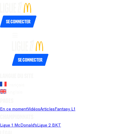
Se connecter
Se connecter
Langue du site
Français
Anglais
Pages
En ce moment
Vidéos
Articles
Fantasy L1
Championnats
Ligue 1 McDonald's
Ligue 2 BKT
Légal