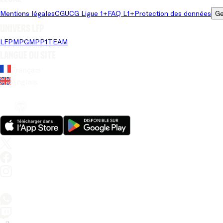
Mentions légales
CGU
CG Ligue 1+
FAQ L1+
Protection des données
Ge
Univers LFP
LFP
MPG
MPP
1TEAM
Langue du site
Français
Anglais