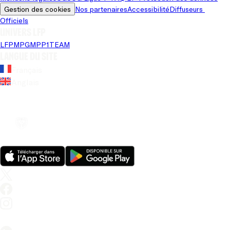
Gestion des cookies
Nos partenaires
Accessibilité
Diffuseurs 
Officiels
Univers LFP
LFP
MPG
MPP
1TEAM
Langue du site
Français
Anglais