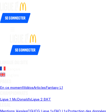
Se connecter
Se connecter
Langue du site
Français
Anglais
Pages
En ce moment
Vidéos
Articles
Fantasy L1
Championnats
Ligue 1 McDonald's
Ligue 2 BKT
Légal
Mentions légales
CGU
CG Ligue 1+
FAQ L1+
Protection des données