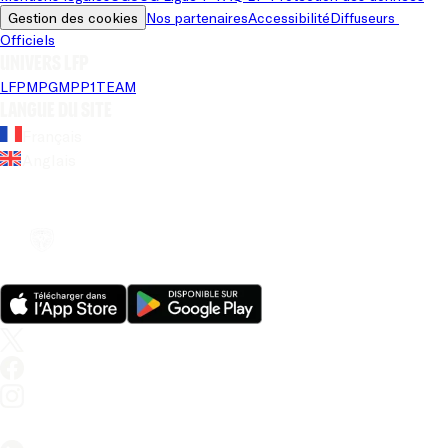
Gestion des cookies
Nos partenaires
Accessibilité
Diffuseurs 
Officiels
Univers LFP
LFP
MPG
MPP
1TEAM
Langue du site
Français
Anglais