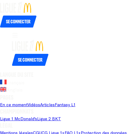
Se connecter
Se connecter
Langue du site
Français
Anglais
Pages
En ce moment
Vidéos
Articles
Fantasy L1
Championnats
Ligue 1 McDonald's
Ligue 2 BKT
Légal
Mentions légales
CGU
CG Ligue 1+
FAQ L1+
Protection des données